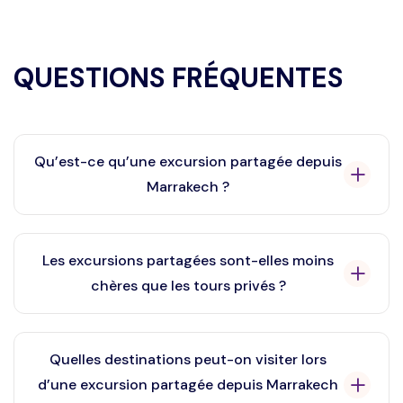
QUESTIONS FRÉQUENTES
Qu’est-ce qu’une excursion partagée depuis
Marrakech ?
Une excursion partagée depuis Marrakech est une
sortie en groupe où plusieurs voyageurs partagent le
Les excursions partagées sont-elles moins
transport et le guide pour visiter des destinations
chères que les tours privés ?
populaires à prix abordable.
Oui, elles sont plus économiques car les frais de
transport et de guide sont partagés entre les
Quelles destinations peut-on visiter lors
participants.
d’une excursion partagée depuis Marrakech