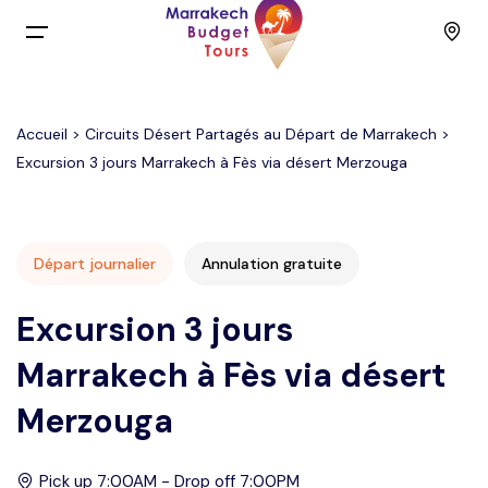
Menu
Accueil
>
Circuits Désert Partagés au Départ de Marrakech
>
Accueil
Excursion 3 jours Marrakech à Fès via désert Merzouga
Back
Circuits
English
Excursions
Départ journalier
Annulation gratuite
Excursion 3 jours
Français
Activités
Marrakech à Fès via désert
Spain
Groupe à petit budget
Merzouga
Contact
Pick up 7:00AM - Drop off 7:00PM