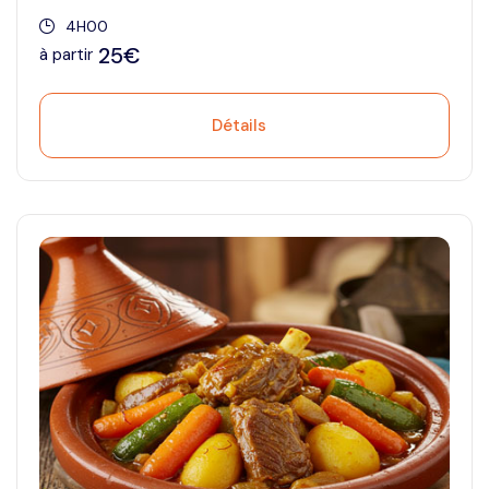
4H00
25€
à partir
Détails