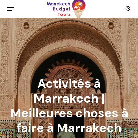
Menu
Accueil
Back
Circuits
English
Excursions
Activités à
Français
Activités
Marrakech |
Meilleures choses à
Spain
Groupe à petit budget
faire à Marrakech
Contact