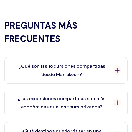
PREGUNTAS MÁS
FRECUENTES
¿Qué son las excursiones compartidas
desde Marrakech?
Las excursiones compartidas desde Marrakech son
salidas en grupo donde los viajeros comparten
¿Las excursiones compartidas son más
transporte y guía para visitar destinos populares a un
económicas que los tours privados?
precio más económico.
Sí, son más económicas porque los costos se dividen
entre los participantes.
¿Qué destinos puedo visitar en una