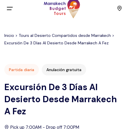
Menu
Inicio
>
Tours al Desierto Compartidos desde Marrakech
>
Inicio
Excursión De 3 Días Al Desierto Desde Marrakech A Fez
Back
Viajes
English
Excursiones
Partida diaria
Anulación gratuita
Excursión De 3 Días Al
Français
Actividades
Desierto Desde Marrakech
Spain
Viajes económicos
A Fez
Contacto
Pick up 7:00AM - Drop off 7:00PM