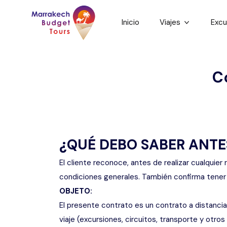
Inicio
Viajes
Excu
Excursiones co
E
al desierto
C
d
Excursiones priv
E
desierto
¿QUÉ DEBO SABER ANTE
El cliente reconoce, antes de realizar cualqui
condiciones generales. También confirma tener l
OBJETO:
El presente contrato es un contrato a distancia
viaje (excursiones, circuitos, transporte y otro