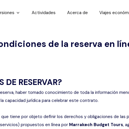
rsiones
Actividades
Acerca de
Viajes económ
mpartidas
xcursiones compartidas
ondiciones de la reserva en lín
e un día
adas al
xcursiones Privadas
S DE RESERVAR?
er reserva, haber tomado conocimiento de toda la información men
a capacidad jurídica para celebrar este contrato.
 que tiene por objeto definir los derechos y obligaciones de las 
s servicios) propuestos en línea por
Marrakech Budget Tours
, a