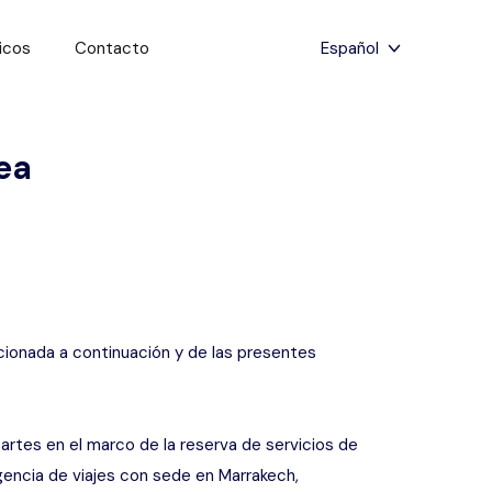
icos
Contacto
Español
Menu
English
Inicio
ea
Français
Back
Viajes
Español
English
Excursiones
Français
Actividades
cionada a continuación y de las presentes
Spain
Viajes económicos
partes en el marco de la reserva de servicios de
Contacto
gencia de viajes con sede en Marrakech,