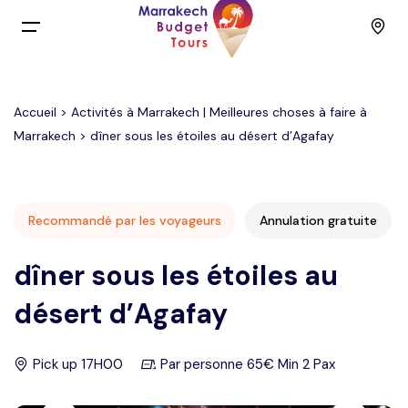
Menu
Accueil
>
Activités à Marrakech | Meilleures choses à faire à
Accueil
Marrakech
> dîner sous les étoiles au désert d’Agafay
Back
Circuits
English
Excursions
Recommandé par les voyageurs
Annulation gratuite
dîner sous les étoiles au
Français
Activités
désert d’Agafay
Spain
Groupe à petit budget
Pick up 17H00
Par personne 65€ Min 2 Pax
Contact